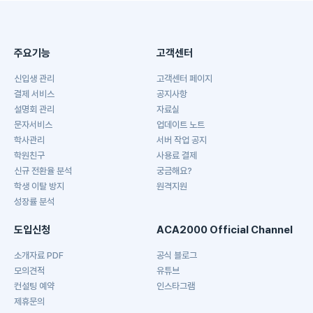
주요기능
고객센터
신입생 관리
고객센터 페이지
결제 서비스
공지사항
설명회 관리
자료실
문자서비스
업데이트 노트
학사관리
서버 작업 공지
학원친구
사용료 결제
신규 전환율 분석
궁금해요?
학생 이탈 방지
원격지원
성장률 분석
도입신청
ACA2000 Official Channel
소개자료 PDF
공식 블로그
모의견적
유튜브
컨설팅 예약
인스타그램
제휴문의