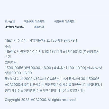
회사소개
학원회원 이용약관
최종회원 이용약관
개인정보처리방침
제휴문의
대표이사
진병식
사업자등록번호
130-81-94579
주소
서울특별시 금천구 가산디지털1로 137 IT캐슬2차 1501호 (주)세계로시
스템
고객지원
1599-0056 평일 09:00~18:00 (점심시간 11:30~13:00) 실시간 채팅
평일 09:00~18:00
통신판매업
제 2008-서울금천-0446호
부가통신사업
301150096
ACA2000사용료 입금계좌는 학원전용가상계좌를 확인하시기 바랍니다.
공지
개인정보 처리방침 이용약관 개정안내 (01월 01일 시행)
Copyright 2023. ACA2000. All rights reserved.