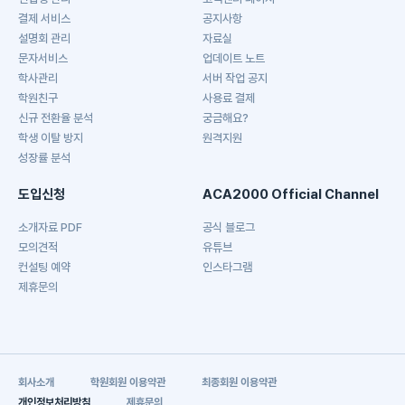
결제 서비스
공지사항
설명회 관리
자료실
문자서비스
업데이트 노트
학사관리
서버 작업 공지
학원친구
사용료 결제
신규 전환율 분석
궁금해요?
학생 이탈 방지
원격지원
성장률 분석
도입신청
ACA2000 Official Channel
소개자료 PDF
공식 블로그
모의견적
유튜브
컨설팅 예약
인스타그램
제휴문의
회사소개
학원회원 이용약관
최종회원 이용약관
개인정보처리방침
제휴문의