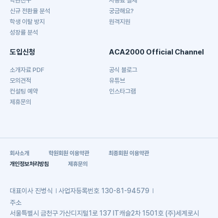
학원친구
사용료 결제
신규 전환율 분석
궁금해요?
학생 이탈 방지
원격지원
성장률 분석
도입신청
ACA2000 Official Channel
소개자료 PDF
공식 블로그
모의견적
유튜브
컨설팅 예약
인스타그램
제휴문의
회사소개
학원회원 이용약관
최종회원 이용약관
개인정보처리방침
제휴문의
대표이사
진병식
사업자등록번호
130-81-94579
주소
서울특별시 금천구 가산디지털1로 137 IT캐슬2차 1501호 (주)세계로시