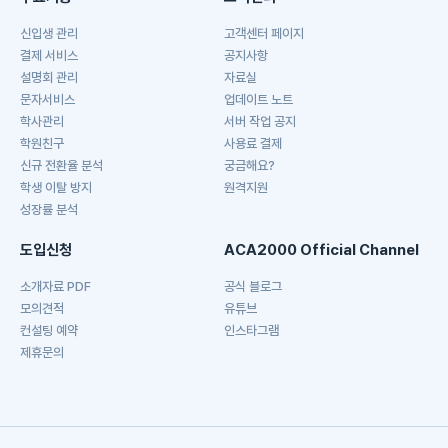
신입생 관리
고객센터 페이지
결제 서비스
공지사항
설명회 관리
자료실
문자서비스
업데이트 노트
학사관리
서버 작업 공지
학원친구
사용료 결제
신규 전환율 분석
궁금해요?
학생 이탈 방지
원격지원
성장률 분석
도입신청
ACA2000 Official Channel
소개자료 PDF
공식 블로그
모의견적
유튜브
컨설팅 예약
인스타그램
제휴문의