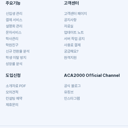
주요기능
고객센터
신입생 관리
고객센터 페이지
결제 서비스
공지사항
설명회 관리
자료실
문자서비스
업데이트 노트
학사관리
서버 작업 공지
학원친구
사용료 결제
신규 전환율 분석
궁금해요?
학생 이탈 방지
원격지원
성장률 분석
도입신청
ACA2000 Official Channel
소개자료 PDF
공식 블로그
모의견적
유튜브
컨설팅 예약
인스타그램
제휴문의