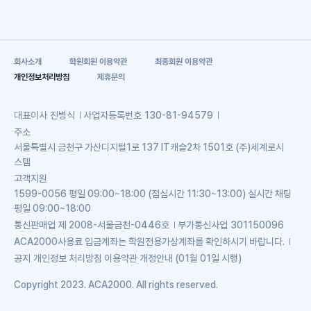
회사소개
학원회원 이용약관
최종회원 이용약관
개인정보처리방침
제휴문의
대표이사
진병식
사업자등록번호
130-81-94579
주소
서울특별시 금천구 가산디지털1로 137 IT캐슬2차 1501호 (주)세계로시
스템
고객지원
1599-0056 평일 09:00~18:00 (점심시간 11:30~13:00) 실시간 채팅
평일 09:00~18:00
통신판매업
제 2008-서울금천-0446호
부가통신사업
301150096
ACA2000사용료 입금계좌는 학원전용가상계좌를 확인하시기 바랍니다.
공지
개인정보 처리방침 이용약관 개정안내 (01월 01일 시행)
Copyright 2023. ACA2000. All rights reserved.