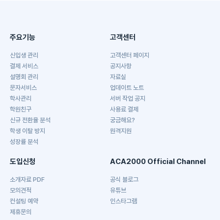
주요기능
고객센터
신입생 관리
고객센터 페이지
결제 서비스
공지사항
설명회 관리
자료실
문자서비스
업데이트 노트
학사관리
서버 작업 공지
학원친구
사용료 결제
신규 전환율 분석
궁금해요?
학생 이탈 방지
원격지원
성장률 분석
도입신청
ACA2000 Official Channel
소개자료 PDF
공식 블로그
모의견적
유튜브
컨설팅 예약
인스타그램
제휴문의