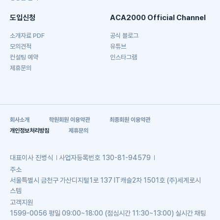
도입신청
ACA2000 Official Channel
소개자료 PDF
공식 블로그
모의견적
유튜브
컨설팅 예약
인스타그램
제휴문의
회사소개
학원회원 이용약관
최종회원 이용약관
개인정보처리방침
제휴문의
대표이사
진병식
사업자등록번호
130-81-94579
주소
서울특별시 금천구 가산디지털1로 137 IT캐슬2차 1501호 (주)세계로시
스템
고객지원
1599-0056 평일 09:00~18:00 (점심시간 11:30~13:00) 실시간 채팅