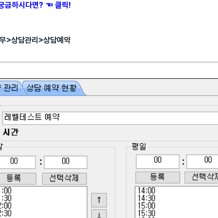
 궁금하시다면? ☜ 클릭!
심업무>상담관리>상담예약