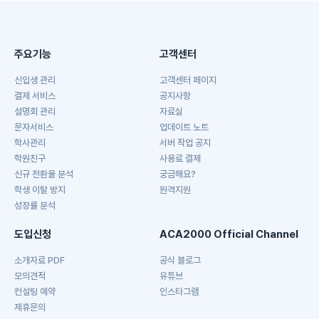
주요기능
고객센터
신입생 관리
고객센터 페이지
결제 서비스
공지사항
설명회 관리
자료실
문자서비스
업데이트 노트
학사관리
서버 작업 공지
학원친구
사용료 결제
신규 전환율 분석
궁금해요?
학생 이탈 방지
원격지원
성장률 분석
도입신청
ACA2000 Official Channel
소개자료 PDF
공식 블로그
모의견적
유튜브
컨설팅 예약
인스타그램
제휴문의