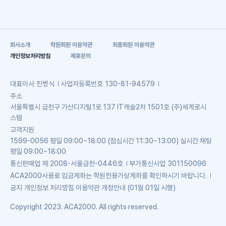
회사소개
학원회원 이용약관
최종회원 이용약관
개인정보처리방침
제휴문의
대표이사
진병식
사업자등록번호
130-81-94579
주소
서울특별시 금천구 가산디지털1로 137 IT캐슬2차 1501호 (주)세계로시
스템
고객지원
1599-0056 평일 09:00~18:00 (점심시간 11:30~13:00) 실시간 채팅
평일 09:00~18:00
통신판매업
제 2008-서울금천-0446호
부가통신사업
301150096
ACA2000사용료 입금계좌는 학원전용가상계좌를 확인하시기 바랍니다.
공지
개인정보 처리방침 이용약관 개정안내 (01월 01일 시행)
Copyright 2023. ACA2000. All rights reserved.