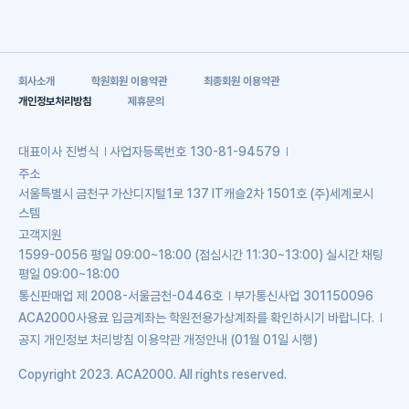
회사소개
학원회원 이용약관
최종회원 이용약관
개인정보처리방침
제휴문의
대표이사
진병식
사업자등록번호
130-81-94579
주소
서울특별시 금천구 가산디지털1로 137 IT캐슬2차 1501호 (주)세계로시
스템
고객지원
1599-0056 평일 09:00~18:00 (점심시간 11:30~13:00) 실시간 채팅
평일 09:00~18:00
통신판매업
제 2008-서울금천-0446호
부가통신사업
301150096
ACA2000사용료 입금계좌는 학원전용가상계좌를 확인하시기 바랍니다.
공지
개인정보 처리방침 이용약관 개정안내 (01월 01일 시행)
Copyright 2023. ACA2000. All rights reserved.