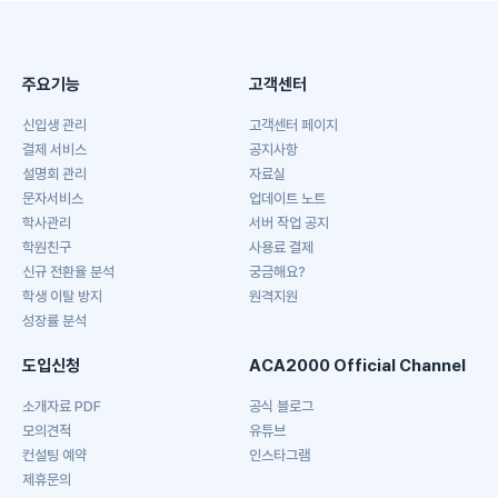
주요기능
고객센터
신입생 관리
고객센터 페이지
결제 서비스
공지사항
설명회 관리
자료실
문자서비스
업데이트 노트
학사관리
서버 작업 공지
학원친구
사용료 결제
신규 전환율 분석
궁금해요?
학생 이탈 방지
원격지원
성장률 분석
도입신청
ACA2000 Official Channel
소개자료 PDF
공식 블로그
모의견적
유튜브
컨설팅 예약
인스타그램
제휴문의