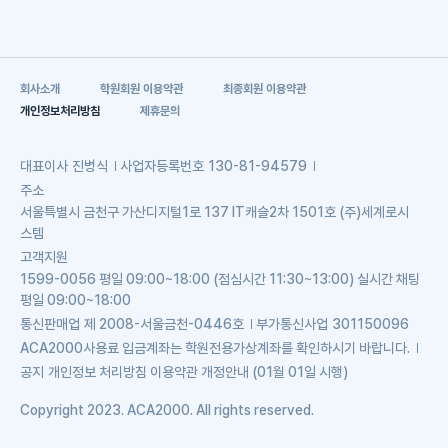
회사소개
학원회원 이용약관
최종회원 이용약관
개인정보처리방침
제휴문의
대표이사
진병식
사업자등록번호
130-81-94579
주소
서울특별시 금천구 가산디지털1로 137 IT캐슬2차 1501호 (주)세계로시
스템
고객지원
1599-0056 평일 09:00~18:00 (점심시간 11:30~13:00) 실시간 채팅
평일 09:00~18:00
통신판매업
제 2008-서울금천-0446호
부가통신사업
301150096
ACA2000사용료 입금계좌는 학원전용가상계좌를 확인하시기 바랍니다.
공지
개인정보 처리방침 이용약관 개정안내 (01월 01일 시행)
Copyright 2023. ACA2000. All rights reserved.