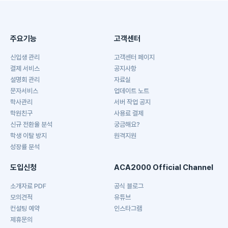
주요기능
고객센터
신입생 관리
고객센터 페이지
결제 서비스
공지사항
설명회 관리
자료실
문자서비스
업데이트 노트
학사관리
서버 작업 공지
학원친구
사용료 결제
신규 전환율 분석
궁금해요?
학생 이탈 방지
원격지원
성장률 분석
도입신청
ACA2000 Official Channel
소개자료 PDF
공식 블로그
모의견적
유튜브
컨설팅 예약
인스타그램
제휴문의